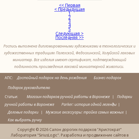
<< Первая
< Предыдущая
1
2
3
4
5
Следующая >
Последняя >>
Роспись выполнена дипломированными художниками в технологических и
художественных традициях Палехской, Федоскинской, Холуйской лаковых
миниатюр. Все изделия имеют сертификат, подтверждающий
подлинность произведения лаковой миниатюрной живописи.
АПС:
Достойный подарок на день рождения
Бизнес-подарок
Подарок руководителю
Статьи:
Магазин подарков ручной работы в Воронеже
Подарки
ручной работы в Воронеже
Parker: история одной легенды
Деловые подарки
Мужские аксессуары: тройка самых важных
Как выбрать ручку
Copyright © 2026 Салон дорогих подарков "Аристократ"
Лаборатория "SiriusLogic". Разработка и продвижение сайтов в