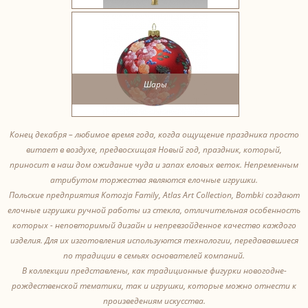
Шары
Конец декабря – любимое время года, когда ощущение праздника просто
витает в воздухе, предвосхищая Новый год, праздник, который,
приносит в наш дом ожидание чуда и запах еловых веток. Непременным
атрибутом торжества являются елочные игрушки.
Польские предприятия Komozja Family, Atlas Art Collection, Bombki создают
елочные игрушки ручной работы из стекла, отличительная особенность
которых - неповторимый дизайн и непревзойденное качество каждого
изделия. Для их изготовления используются технологии, передававшиеся
по традиции в семьях основателей компаний.
В коллекции представлены, как традиционные фигурки новогодне-
рождественской тематики, так и игрушки, которые можно отнести к
произведениям искусства.