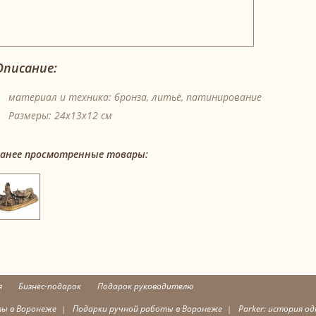
Описание:
материал и техника: бронза, литьё, патинирование
Размеры: 24x13x12 см
Ранее просмотренные товары:
я
Бизнес-подарок
Подарок руководителю
ты в Воронеже
Подарки ручной работы в Воронеже
Parker: история о